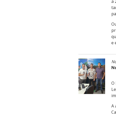
a 
ta
pa
Ou
pr
qu
e 
No
No
O 
Le
im
A 
Ca