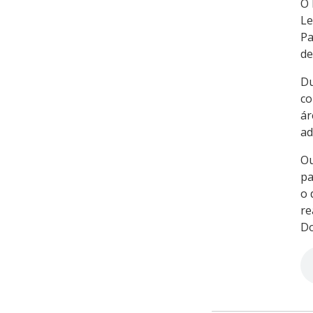
O 
Le
Pa
de
Du
co
ár
ad
Ou
pa
o 
re
Do