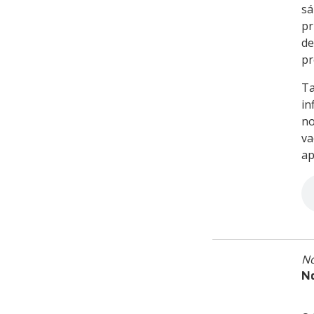
sá
pr
de
pr
Ta
in
no
va
ap
No
No