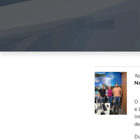
No
No
O 
e 
Im
de
Du