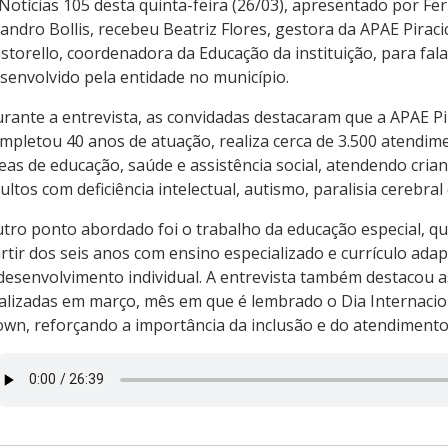
Notícias 105 desta quinta-feira (26/03), apresentado por Fe
andro Bollis, recebeu Beatriz Flores, gestora da APAE Piraci
storello, coordenadora da Educação da instituição, para fal
senvolvido pela entidade no município.
rante a entrevista, as convidadas destacaram que a APAE Pi
mpletou 40 anos de atuação, realiza cerca de 3.500 atendi
eas de educação, saúde e assistência social, atendendo crian
ultos com deficiência intelectual, autismo, paralisia cerebral
tro ponto abordado foi o trabalho da educação especial, q
rtir dos seis anos com ensino especializado e currículo ada
desenvolvimento individual. A entrevista também destacou
alizadas em março, mês em que é lembrado o Dia Internacio
wn, reforçando a importância da inclusão e do atendimento