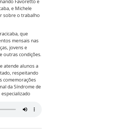
rnando Favoretto e
caba, e Michele
ar sobre o trabalho
racicaba, que
mentos mensais nas
ças, jovens e
 e outras condições.
ue atende alunos a
ptado, respeitando
 as comemorações
nal da Síndrome de
 especializado