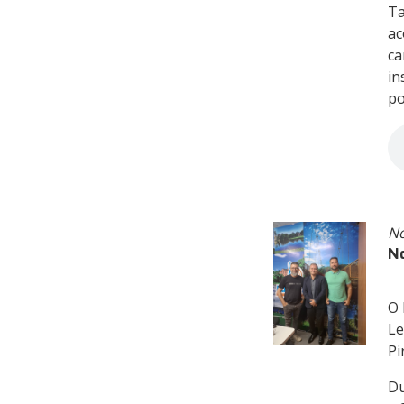
Ta
ac
ca
in
po
No
No
O 
Le
Pi
Du