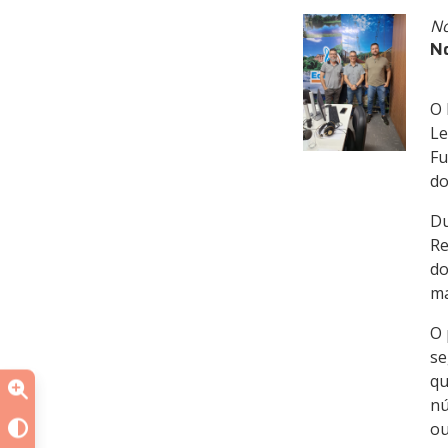
No
No
O 
Le
Fu
do
Du
Re
do
ma
O 
se
qu
nú
ou