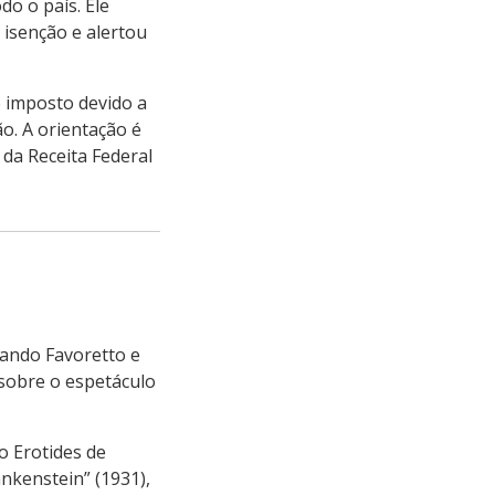
do o país. Ele
 isenção e alertou
o imposto devido a
ão. A orientação é
 da Receita Federal
nando Favoretto e
 sobre o espetáculo
o Erotides de
ankenstein” (1931),