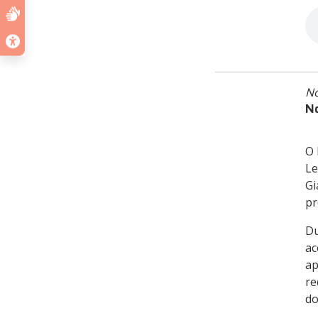
No
No
O 
Le
Gi
pr
Du
ac
ap
re
do