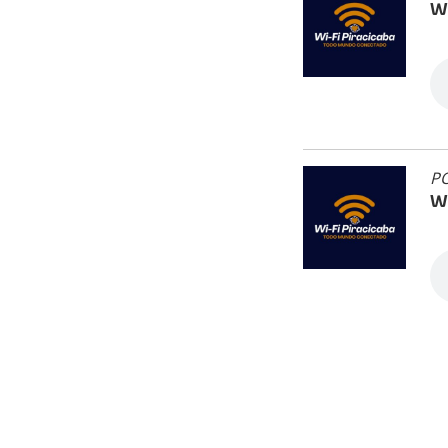
Wi
PO
Wi