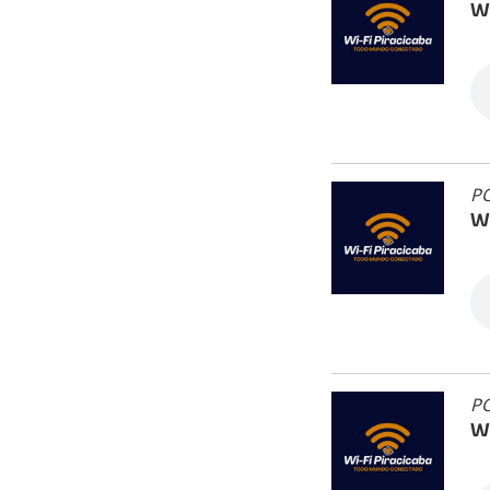
Wi
PO
Wi
PO
Wi