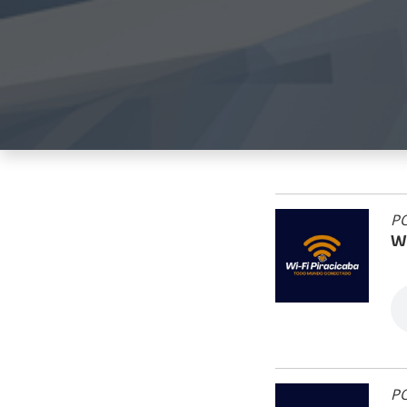
PO
Wi
PO