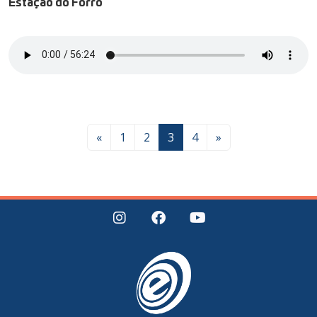
Estação do Forró
«
1
2
3
4
»