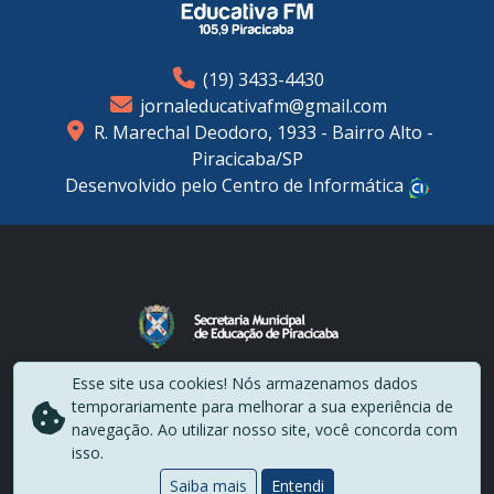
(19) 3433-4430
jornaleducativafm@gmail.com
R. Marechal Deodoro, 1933 - Bairro Alto -
Piracicaba/SP
Desenvolvido pelo Centro de Informática
2024 © - Todos Direitos Reservados - Educativa FM
Esse site usa cookies! Nós armazenamos dados
Os conteúdos editoriais e artísticos dos programas
temporariamente para melhorar a sua experiência de
independentes veiculados pela
Educativa FM Piracicaba
navegação. Ao utilizar nosso site, você concorda com
são de inteira responsabilidade de seus produtores e
isso.
apresentadores voluntários
Saiba mais
Entendi